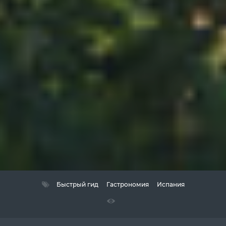
Быстрый гид
Гастрономия
Испания
usd
ru